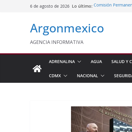
Saltar
Lo último:
Comisión Permanent
6 de agosto de 2026
al
Lluvias y Ciclones
Impulsan Vocaciones
contenido
Argonmexico
Morelos
Javier Saldaña Forta
Reconoce ANTAD Mor
SSPC
AGENCIA INFORMATIVA
Sheinbaum Anuncia 
Siembra de 6.6 Mill
ADRENALINA
AGUA
SALUD Y C
CDMX
NACIONAL
SEGURID