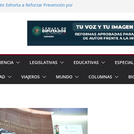
e Exhorta a Reforzar Prevención por
 Científicas con Torneo de Robótica en
lece Aspiración con Multitudinario Evento
elos Estrategias de Seguridad de la
Jornada Nacional de Reforestación con
ones de Árboles
IENCIA
LEGISLATIVAS
EDUCATIVAS
ESPECIAL
AD
VIAJEROS
MUNDO
COLUMNAS
BI