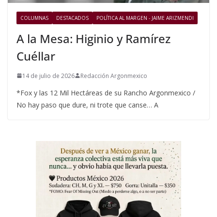
COLUMNAS
DESTACADOS
POLÍTICA AL MARGEN - JAIME ARIZMENDI
A la Mesa: Higinio y Ramírez
Cuéllar
14 de julio de 2026
Redacción Argonmexico
*Fox y las 12 Mil Hectáreas de su Rancho Argonmexico /
No hay paso que dure, ni trote que canse… A