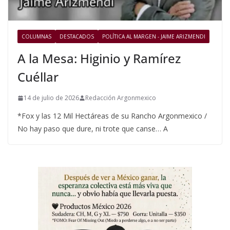
COLUMNAS
DESTACADOS
POLÍTICA AL MARGEN - JAIME ARIZMENDI
A la Mesa: Higinio y Ramírez
Cuéllar
14 de julio de 2026
Redacción Argonmexico
*Fox y las 12 Mil Hectáreas de su Rancho Argonmexico /
No hay paso que dure, ni trote que canse… A