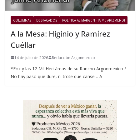
COLUMNAS
DESTACADOS
POLÍTICA AL MARGEN - JAIME ARIZMENDI
A la Mesa: Higinio y Ramírez
Cuéllar
14 de julio de 2026
Redacción Argonmexico
*Fox y las 12 Mil Hectáreas de su Rancho Argonmexico /
No hay paso que dure, ni trote que canse… A