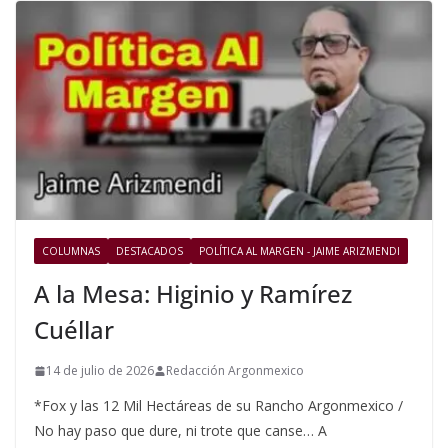
COLUMNAS
DESTACADOS
POLÍTICA AL MARGEN - JAIME ARIZMENDI
A la Mesa: Higinio y Ramírez
Cuéllar
14 de julio de 2026
Redacción Argonmexico
*Fox y las 12 Mil Hectáreas de su Rancho Argonmexico /
No hay paso que dure, ni trote que canse… A