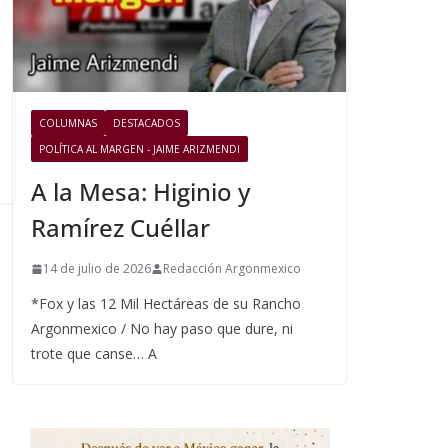
COLUMNAS
DESTACADOS
POLÍTICA AL MARGEN - JAIME ARIZMENDI
A la Mesa: Higinio y
Ramírez Cuéllar
14 de julio de 2026
Redacción Argonmexico
*Fox y las 12 Mil Hectáreas de su Rancho
Argonmexico / No hay paso que dure, ni
trote que canse… A