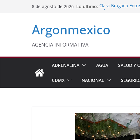
Saltar
Lo último:
Clara Brugada Entr
8 de agosto de 2026
al
y Útiles Escolares
PT Solicita a ASF A
contenido
Argonmexico
Procesan a Ángel Er
Chimalhuacán
Sheinbaum Entrega 
Beneficiarias de Na
AGENCIA INFORMATIVA
Celebra Laura Itzel
y Perú
ADRENALINA
AGUA
SALUD Y C
CDMX
NACIONAL
SEGURID