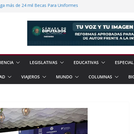
ega más de 24 mil Becas Para Uniformes
uditar Recursos Municipales en Oaxaca
nesto “N” por Robo de Vehículo en
Pensión Mujeres Bienestar a
ucalpan
 Reanudación de Relaciones Entre México
IENCIA
LEGISLATIVAS
EDUCATIVAS
ESPECIAL
AD
VIAJEROS
MUNDO
COLUMNAS
BI