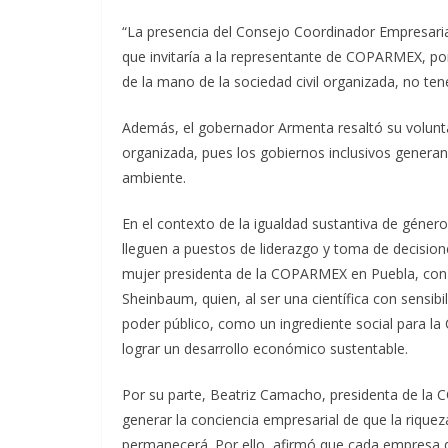
“La presencia del Consejo Coordinador Empresaria
que invitaría a la representante de COPARMEX, por
de la mano de la sociedad civil organizada, no te
Además, el gobernador Armenta resaltó su volunta
organizada, pues los gobiernos inclusivos generan 
ambiente.
En el contexto de la igualdad sustantiva de género,
lleguen a puestos de liderazgo y toma de decisio
mujer presidenta de la COPARMEX en Puebla, con l
Sheinbaum, quien, al ser una científica con sensibi
poder público, como un ingrediente social para la
lograr un desarrollo económico sustentable.
Por su parte, Beatriz Camacho, presidenta de la 
generar la conciencia empresarial de que la rique
permanecerá. Por ello, afirmó que cada empresa q