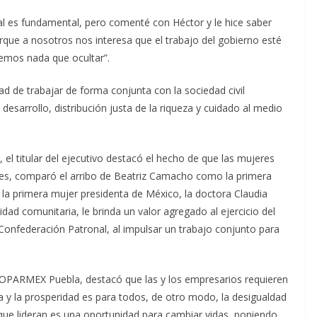
l es fundamental, pero comenté con Héctor y le hice saber
que a nosotros nos interesa que el trabajo del gobierno esté
nemos nada que ocultar”.
d de trabajar de forma conjunta con la sociedad civil
desarrollo, distribución justa de la riqueza y cuidado al medio
 el titular del ejecutivo destacó el hecho de que las mujeres
nes, comparó el arribo de Beatriz Camacho como la primera
a primera mujer presidenta de México, la doctora Claudia
lidad comunitaria, le brinda un valor agregado al ejercicio del
 Confederación Patronal, al impulsar un trabajo conjunto para
COPARMEX Puebla, destacó que las y los empresarios requieren
za y la prosperidad es para todos, de otro modo, la desigualdad
ue lideran es una oportunidad para cambiar vidas, poniendo