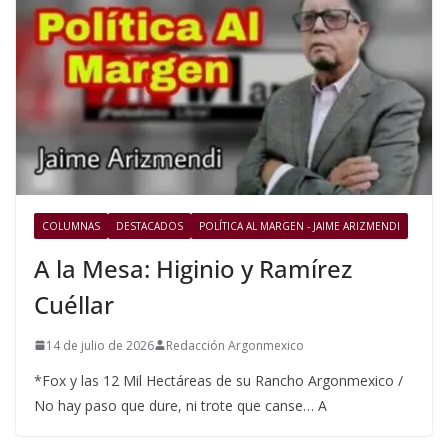
COLUMNAS
DESTACADOS
POLÍTICA AL MARGEN - JAIME ARIZMENDI
A la Mesa: Higinio y Ramírez
Cuéllar
14 de julio de 2026
Redacción Argonmexico
*Fox y las 12 Mil Hectáreas de su Rancho Argonmexico /
No hay paso que dure, ni trote que canse… A