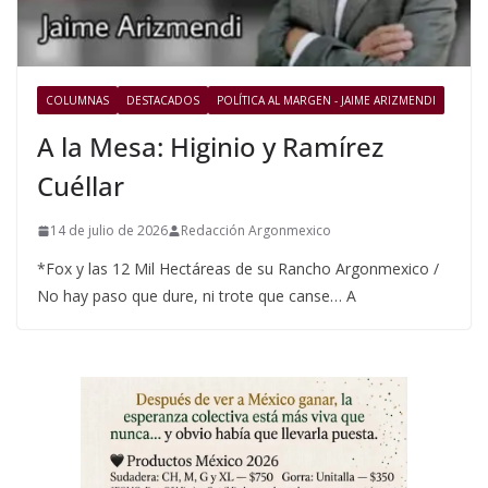
COLUMNAS
DESTACADOS
POLÍTICA AL MARGEN - JAIME ARIZMENDI
A la Mesa: Higinio y Ramírez
Cuéllar
14 de julio de 2026
Redacción Argonmexico
*Fox y las 12 Mil Hectáreas de su Rancho Argonmexico /
No hay paso que dure, ni trote que canse… A