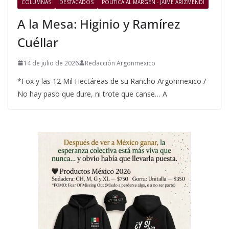
COLUMNAS
DESTACADOS
POLÍTICA AL MARGEN - JAIME ARIZMENDI
A la Mesa: Higinio y Ramírez
Cuéllar
14 de julio de 2026
Redacción Argonmexico
*Fox y las 12 Mil Hectáreas de su Rancho Argonmexico /
No hay paso que dure, ni trote que canse… A