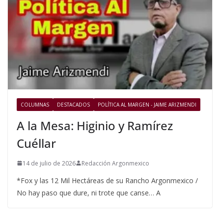
COLUMNAS
DESTACADOS
POLÍTICA AL MARGEN - JAIME ARIZMENDI
A la Mesa: Higinio y Ramírez
Cuéllar
14 de julio de 2026
Redacción Argonmexico
*Fox y las 12 Mil Hectáreas de su Rancho Argonmexico /
No hay paso que dure, ni trote que canse… A