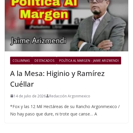
COLUMNAS
DESTACADOS
POLÍTICA AL MARGEN - JAIME ARIZMENDI
A la Mesa: Higinio y Ramírez
Cuéllar
14 de julio de 2026
Redacción Argonmexico
*Fox y las 12 Mil Hectáreas de su Rancho Argonmexico /
No hay paso que dure, ni trote que canse… A