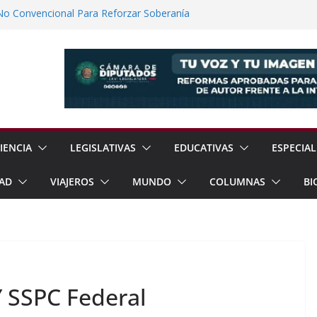
No Convencional Para Reforzar Soberanía
 el Teatro Lleva Arte Escénico a 13
étaro
Prestaciones de Trabajadores del
a Jóvenes a Participar en la Vida Política
lones de Cigarrillos Apócrifos en
IENCIA
LEGISLATIVAS
EDUCATIVAS
ESPECIAL
AD
VIAJEROS
MUNDO
COLUMNAS
BI
Y SSPC Federal