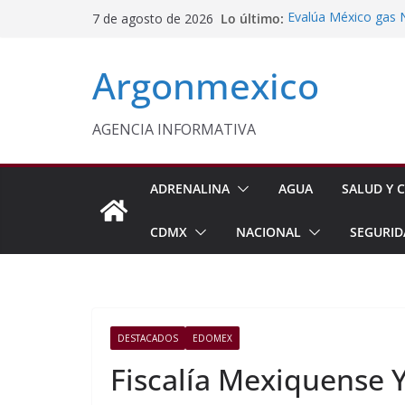
Saltar
Lo último:
Evalúa México gas 
7 de agosto de 2026
al
Energética
Cruzada Central por
contenido
Argonmexico
Municipios de Quer
Texcoco Fortalece 
SUTEYM
Homero Davis Llama 
AGENCIA INFORMATIVA
de México
Aseguran Casi 10 Mil
Michoacán
ADRENALINA
AGUA
SALUD Y C
CDMX
NACIONAL
SEGURID
DESTACADOS
EDOMEX
Fiscalía Mexiquense 