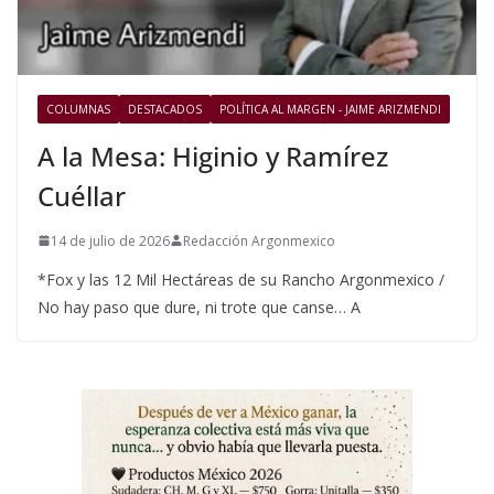
COLUMNAS
DESTACADOS
POLÍTICA AL MARGEN - JAIME ARIZMENDI
A la Mesa: Higinio y Ramírez
Cuéllar
14 de julio de 2026
Redacción Argonmexico
*Fox y las 12 Mil Hectáreas de su Rancho Argonmexico /
No hay paso que dure, ni trote que canse… A