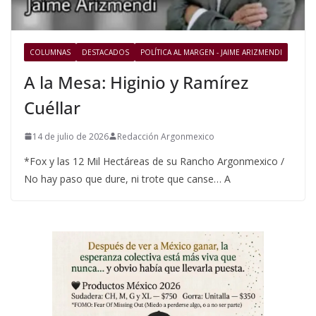
COLUMNAS
DESTACADOS
POLÍTICA AL MARGEN - JAIME ARIZMENDI
A la Mesa: Higinio y Ramírez
Cuéllar
14 de julio de 2026
Redacción Argonmexico
*Fox y las 12 Mil Hectáreas de su Rancho Argonmexico /
No hay paso que dure, ni trote que canse… A