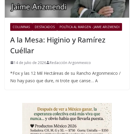
COLUMNAS
DESTACADOS
POLÍTICA AL MARGEN - JAIME ARIZMENDI
A la Mesa: Higinio y Ramírez
Cuéllar
14 de julio de 2026
Redacción Argonmexico
*Fox y las 12 Mil Hectáreas de su Rancho Argonmexico /
No hay paso que dure, ni trote que canse… A