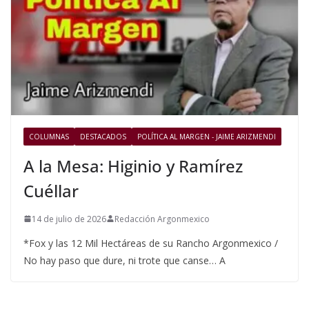
COLUMNAS
DESTACADOS
POLÍTICA AL MARGEN - JAIME ARIZMENDI
A la Mesa: Higinio y Ramírez
Cuéllar
14 de julio de 2026
Redacción Argonmexico
*Fox y las 12 Mil Hectáreas de su Rancho Argonmexico /
No hay paso que dure, ni trote que canse… A