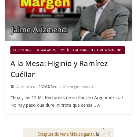
COLUMNAS
DESTACADOS
POLÍTICA AL MARGEN - JAIME ARIZMENDI
A la Mesa: Higinio y Ramírez
Cuéllar
14 de julio de 2026
Redacción Argonmexico
*Fox y las 12 Mil Hectáreas de su Rancho Argonmexico /
No hay paso que dure, ni trote que canse… A