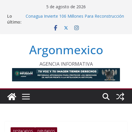
Saltar
5 de agosto de 2026
al
Lo
Conagua Invierte 106 Millones Para Reconstrucción
contenido
último:
en Huehuetla
Fiestas de la Vendimia Esperan 90 mil Visitantes en
Baja California
Vinculan a Proceso a Presunto Feminicida en
Argonmexico
Almoloya de Juárez
Monreal Confía en Regreso a la Normalidad en la
UNAM
Condenan a 12 Años de Prisión a Traficantes de
AGENCIA INFORMATIVA
Migrantes
DESTACADOS
DIPUTADOS