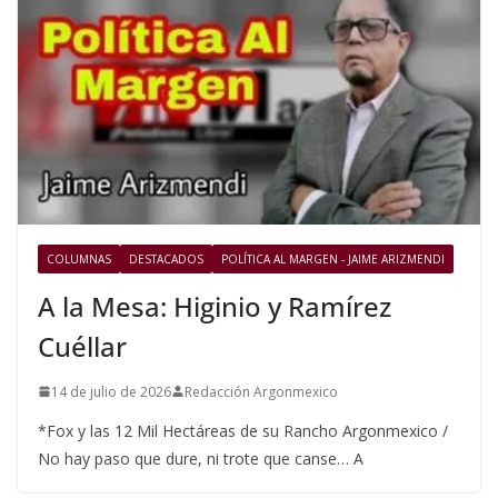
COLUMNAS
DESTACADOS
POLÍTICA AL MARGEN - JAIME ARIZMENDI
A la Mesa: Higinio y Ramírez
Cuéllar
14 de julio de 2026
Redacción Argonmexico
*Fox y las 12 Mil Hectáreas de su Rancho Argonmexico /
No hay paso que dure, ni trote que canse… A