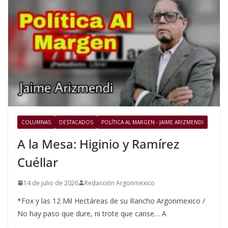
COLUMNAS
DESTACADOS
POLÍTICA AL MARGEN - JAIME ARIZMENDI
A la Mesa: Higinio y Ramírez
Cuéllar
14 de julio de 2026
Redacción Argonmexico
*Fox y las 12 Mil Hectáreas de su Rancho Argonmexico /
No hay paso que dure, ni trote que canse… A