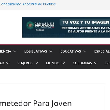
onocimiento Ancestral de Pueblos
do Ambiental
e Agua en Acapulco Ante Lluvias Intensas
to con Territorium Life y Niega
 Presentará Informe Anual el 17 de Agosto
Propuestas para Atender Desafíos de la
IENCIA
LEGISLATIVAS
EDUCATIVAS
ESPECIAL
AD
VIAJEROS
MUNDO
COLUMNAS
BI
ometedor Para Joven