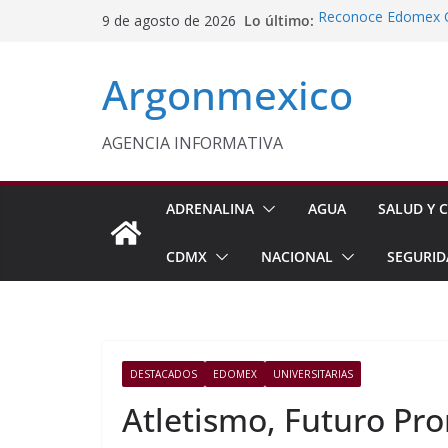
Saltar
Lo último:
Reconoce Edomex C
9 de agosto de 2026
al
Indígenas en Cuida
Refuerzan Abasto d
contenido
Argonmexico
INE Defiende Contra
Incumplimientos
Laura Itzel Castillo
Necesario Impulsar 
AGENCIA INFORMATIVA
Juventud
ADRENALINA
AGUA
SALUD Y C
CDMX
NACIONAL
SEGURID
DESTACADOS
EDOMEX
UNIVERSITARIAS
Atletismo, Futuro Pr