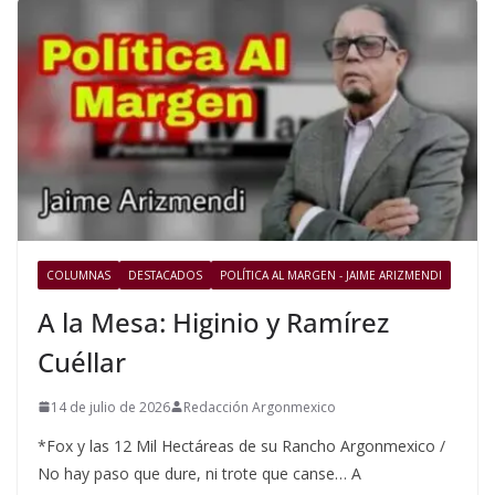
COLUMNAS
DESTACADOS
POLÍTICA AL MARGEN - JAIME ARIZMENDI
A la Mesa: Higinio y Ramírez
Cuéllar
14 de julio de 2026
Redacción Argonmexico
*Fox y las 12 Mil Hectáreas de su Rancho Argonmexico /
No hay paso que dure, ni trote que canse… A