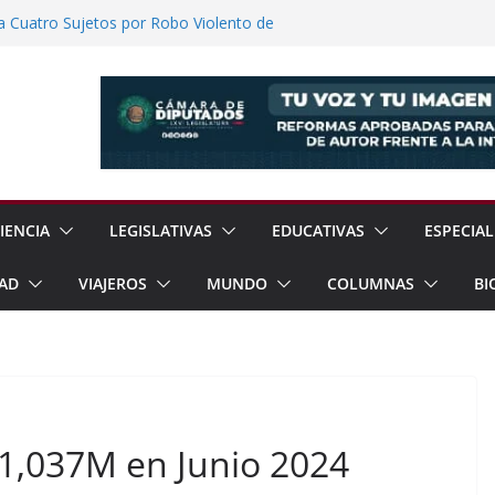
a Cuatro Sujetos por Robo Violento de
lmanalco
ómez Congreso Internacional de
ualcóyotl
Anuncia Balance de Resultados Tras 600
ión
o Llevará Servicios Gratuitos a Cuautla
s: Entre el Reconocimiento y la
IENCIA
LEGISLATIVAS
EDUCATIVAS
ESPECIAL
AD
VIAJEROS
MUNDO
COLUMNAS
BI
$1,037M en Junio 2024