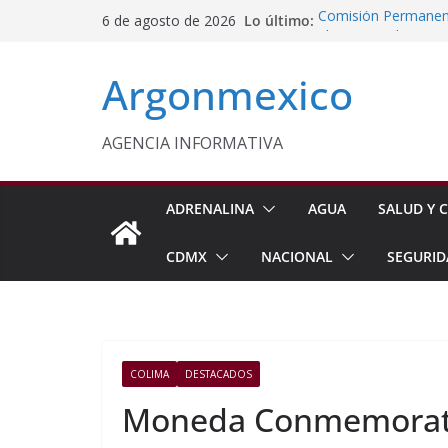
Saltar
Lo último:
Comisión Permanent
6 de agosto de 2026
al
Lluvias y Ciclones
Impulsan Vocaciones
contenido
Argonmexico
Morelos
Javier Saldaña Forta
Reconoce ANTAD Mor
SSPC
AGENCIA INFORMATIVA
Sheinbaum Anuncia 
Siembra de 6.6 Mill
ADRENALINA
AGUA
SALUD Y C
CDMX
NACIONAL
SEGURID
COLIMA
DESTACADOS
Moneda Conmemorati