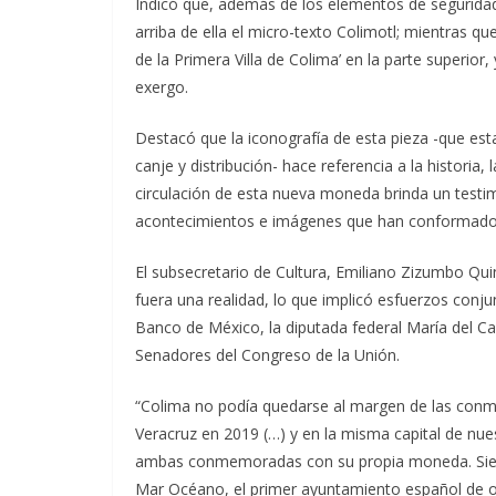
Indicó que, además de los elementos de seguridad
arriba de ella el micro-texto Colimotl; mientras q
de la Primera Villa de Colima’ en la parte superio
exergo.
Destacó que la iconografía de esta pieza -que est
canje y distribución- hace referencia a la historia,
circulación de esta nueva moneda brinda un testimo
acontecimientos e imágenes que han conformado s
El subsecretario de Cultura, Emiliano Zizumbo Qui
fuera una realidad, lo que implicó esfuerzos conjun
Banco de México, la diputada federal María del 
Senadores del Congreso de la Unión.
“Colima no podía quedarse al margen de las conm
Veracruz en 2019 (…) y en la misma capital de nues
ambas conmemoradas con su propia moneda. Siendo
Mar Océano, el primer ayuntamiento español de o