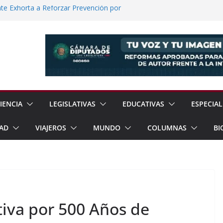
e Exhorta a Reforzar Prevención por
 Científicas con Torneo de Robótica en
lece Aspiración con Multitudinario Evento
elos Estrategias de Seguridad de la
Jornada Nacional de Reforestación con
ones de Árboles
IENCIA
LEGISLATIVAS
EDUCATIVAS
ESPECIAL
AD
VIAJEROS
MUNDO
COLUMNAS
BI
va por 500 Años de