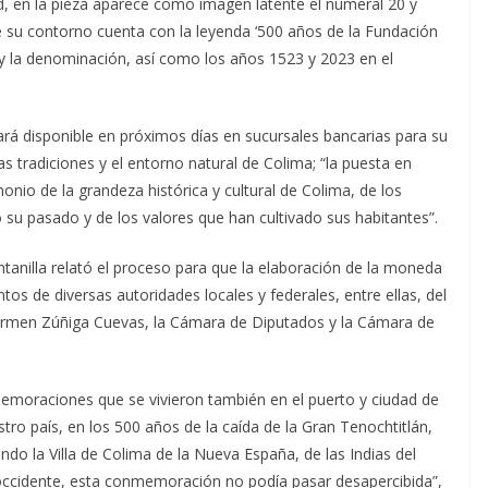
, en la pieza aparece como imagen latente el numeral 20 y
ue su contorno cuenta con la leyenda ‘500 años de la Fundación
r, y la denominación, así como los años 1523 y 2023 en el
ará disponible en próximos días en sucursales bancarias para su
 las tradiciones y el entorno natural de Colima; “la puesta en
nio de la grandeza histórica y cultural de Colima, de los
u pasado y de los valores que han cultivado sus habitantes”.
ntanilla relató el proceso para que la elaboración de la moneda
tos de diversas autoridades locales y federales, entre ellas, del
Carmen Zúñiga Cuevas, la Cámara de Diputados y la Cámara de
emoraciones que se vivieron también en el puerto y ciudad de
tro país, en los 500 años de la caída de la Gran Tenochtitlán,
 la Villa de Colima de la Nueva España, de las Indias del
ccidente, esta conmemoración no podía pasar desapercibida”,