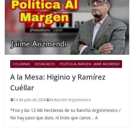
COLUMNAS
DESTACADOS
POLÍTICA AL MARGEN - JAIME ARIZMENDI
A la Mesa: Higinio y Ramírez
Cuéllar
14 de julio de 2026
Redacción Argonmexico
*Fox y las 12 Mil Hectáreas de su Rancho Argonmexico /
No hay paso que dure, ni trote que canse… A