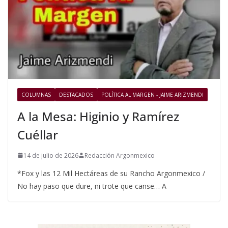
COLUMNAS
DESTACADOS
POLÍTICA AL MARGEN - JAIME ARIZMENDI
A la Mesa: Higinio y Ramírez
Cuéllar
14 de julio de 2026
Redacción Argonmexico
*Fox y las 12 Mil Hectáreas de su Rancho Argonmexico /
No hay paso que dure, ni trote que canse… A