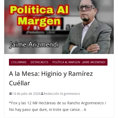
COLUMNAS
DESTACADOS
POLÍTICA AL MARGEN - JAIME ARIZMENDI
A la Mesa: Higinio y Ramírez
Cuéllar
14 de julio de 2026
Redacción Argonmexico
*Fox y las 12 Mil Hectáreas de su Rancho Argonmexico /
No hay paso que dure, ni trote que canse… A