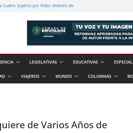
a Cuatro Sujetos por Robo Violento de
lmanalco
ómez Congreso Internacional de
ualcóyotl
Anuncia Balance de Resultados Tras 600
ión
o Llevará Servicios Gratuitos a Cuautla
s: Entre el Reconocimiento y la
IENCIA
LEGISLATIVAS
EDUCATIVAS
ESPECIAL
AD
VIAJEROS
MUNDO
COLUMNAS
BI
quiere de Varios Años de