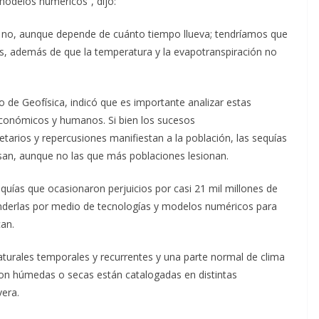
odelos numéricos”, dijo:
es no, aunque depende de cuánto tiempo llueva; tendríamos que
as, además de que la temperatura y la evapotranspiración no
o de Geofísica, indicó que es importante analizar estas
económicos y humanos. Si bien los sucesos
rios y repercusiones manifiestan a la población, las sequías
san, aunque no las que más poblaciones lesionan.
uías que ocasionaron perjuicios por casi 21 mil millones de
enderlas por medio de tecnologías y modelos numéricos para
can.
turales temporales y recurrentes y una parte normal de clima
 son húmedas o secas están catalogadas en distintas
vera.