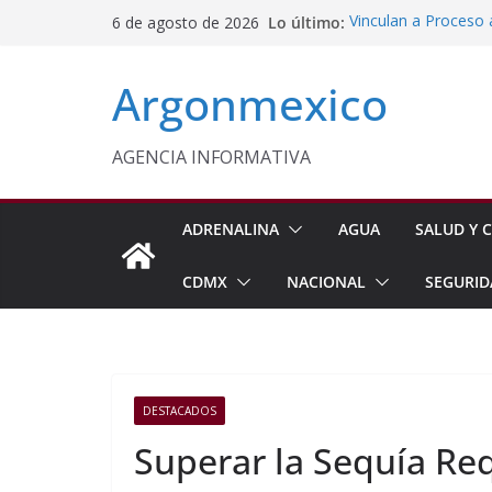
Saltar
Lo último:
Vinculan a Proceso 
6 de agosto de 2026
al
Motocicleta en Tla
Inaugura Delfina G
contenido
Argonmexico
Seguridad en Nezah
Alejandro Armenta 
Días de Administrac
Caravanas del Puebl
AGENCIA INFORMATIVA
Censo de Periodista
Incertidumbre
ADRENALINA
AGUA
SALUD Y C
CDMX
NACIONAL
SEGURID
DESTACADOS
Superar la Sequía Re