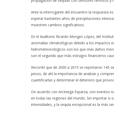
propagación de sequías con sensores remotos y m
Ante la interrogante del encuentro la respuesta 
esperar bastantes años de precipitaciones intens
muestren cambios significativos.
En el Auditorio Ricardo Monges López, del Institut
anomalías climatológicas debido a los impactos 
hidrometeorológicos son los que más daños moneta
son el segundo que más estragos financieros cau
Recordó que de 2000 a 2015 se reportaron 145 seq
pesos, de ahí la importancia de analizar y compr
cuantificarlas y determinar el deterioro que provo
De acuerdo con Arciniega Esparza, son eventos na
en todas las regiones del mundo. Sin importar si
intensidades, y la sequía excepcional es la más se