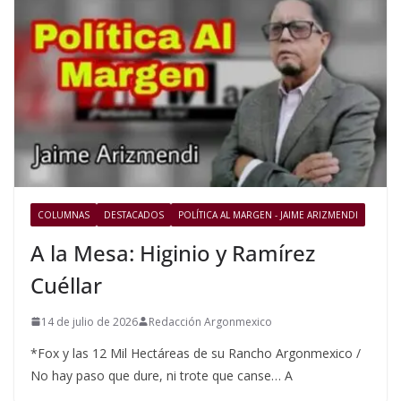
COLUMNAS
DESTACADOS
POLÍTICA AL MARGEN - JAIME ARIZMENDI
A la Mesa: Higinio y Ramírez
Cuéllar
14 de julio de 2026
Redacción Argonmexico
*Fox y las 12 Mil Hectáreas de su Rancho Argonmexico /
No hay paso que dure, ni trote que canse… A