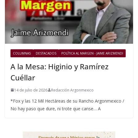
COLUMNAS
DESTACADOS
POLÍTICA AL MARGEN - JAIME ARIZMENDI
A la Mesa: Higinio y Ramírez
Cuéllar
14 de julio de 2026
Redacción Argonmexico
*Fox y las 12 Mil Hectáreas de su Rancho Argonmexico /
No hay paso que dure, ni trote que canse… A