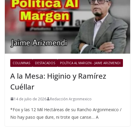
COLUMNAS
DESTACADOS
POLÍTICA AL MARGEN - JAIME ARIZMENDI
A la Mesa: Higinio y Ramírez
Cuéllar
14 de julio de 2026
Redacción Argonmexico
*Fox y las 12 Mil Hectáreas de su Rancho Argonmexico /
No hay paso que dure, ni trote que canse… A