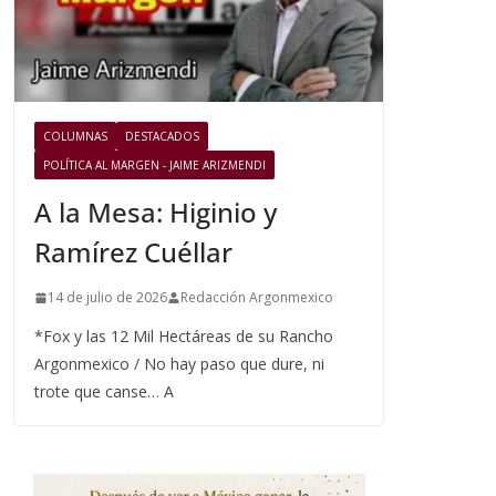
COLUMNAS
DESTACADOS
POLÍTICA AL MARGEN - JAIME ARIZMENDI
A la Mesa: Higinio y
Ramírez Cuéllar
14 de julio de 2026
Redacción Argonmexico
*Fox y las 12 Mil Hectáreas de su Rancho
Argonmexico / No hay paso que dure, ni
trote que canse… A