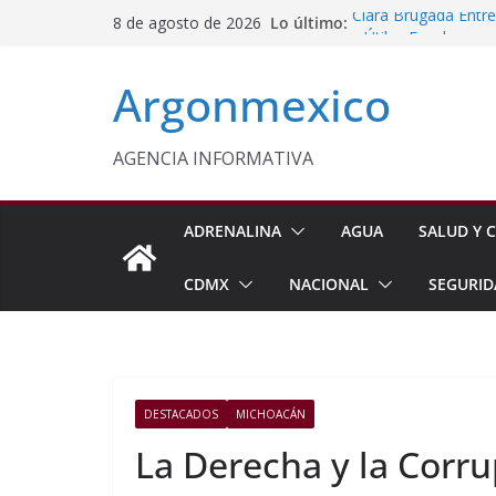
Saltar
Lo último:
Clara Brugada Entr
8 de agosto de 2026
al
y Útiles Escolares
PT Solicita a ASF A
contenido
Argonmexico
Procesan a Ángel Er
Chimalhuacán
Sheinbaum Entrega 
Beneficiarias de Na
AGENCIA INFORMATIVA
Celebra Laura Itzel
y Perú
ADRENALINA
AGUA
SALUD Y C
CDMX
NACIONAL
SEGURID
DESTACADOS
MICHOACÁN
La Derecha y la Corr