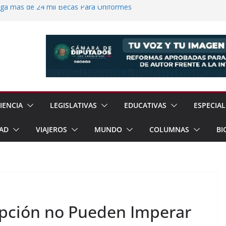
ega más de 24 mil Becas Para Uniformes
uditar Recursos Municipales en Oaxaca
nesto “N” por Robo de Vehículo en
Pensión Mujeres Bienestar a
ucalpan
 Reanudación de Relaciones Entre México
IENCIA
LEGISLATIVAS
EDUCATIVAS
ESPECIAL
AD
VIAJEROS
MUNDO
COLUMNAS
BI
upción no Pueden Imperar