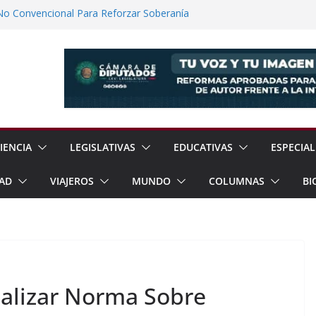
No Convencional Para Reforzar Soberanía
 el Teatro Lleva Arte Escénico a 13
étaro
Prestaciones de Trabajadores del
a Jóvenes a Participar en la Vida Política
lones de Cigarrillos Apócrifos en
IENCIA
LEGISLATIVAS
EDUCATIVAS
ESPECIAL
AD
VIAJEROS
MUNDO
COLUMNAS
BI
ualizar Norma Sobre