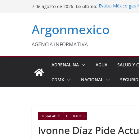
Saltar
Lo último:
Evalúa México gas 
7 de agosto de 2026
al
Energética
Cruzada Central por
contenido
Argonmexico
Municipios de Quer
Texcoco Fortalece 
SUTEYM
Homero Davis Llama 
AGENCIA INFORMATIVA
de México
Aseguran Casi 10 Mil
Michoacán
ADRENALINA
AGUA
SALUD Y C
CDMX
NACIONAL
SEGURID
DESTACADOS
DIPUTADOS
Ivonne Díaz Pide Act