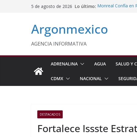
Saltar
Lo último:
Monreal Confía en 
5 de agosto de 2026
al
Sheinbaum Anuncia 
Siembra de 6.6 Mill
contenido
Argonmexico
Comisión Permanent
Lluvias y Ciclones
Fiestas de la Vendim
California
AGENCIA INFORMATIVA
Vinculan a Proceso 
Juárez
ADRENALINA
AGUA
SALUD Y C
CDMX
NACIONAL
SEGURID
DESTACADOS
Fortalece Issste Estra