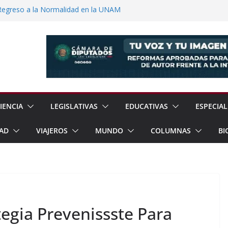
Regreso a la Normalidad en la UNAM
Jornada Nacional de Reforestación con
ones de Árboles
e Exhorta a Reforzar Prevención por
ia Esperan 90 mil Visitantes en Baja
a Presunto Feminicida en Almoloya de
IENCIA
LEGISLATIVAS
EDUCATIVAS
ESPECIAL
AD
VIAJEROS
MUNDO
COLUMNAS
BI
tegia Prevenissste Para