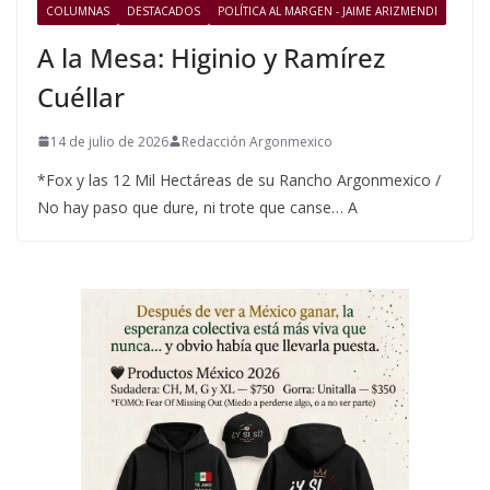
COLUMNAS
DESTACADOS
POLÍTICA AL MARGEN - JAIME ARIZMENDI
A la Mesa: Higinio y Ramírez
Cuéllar
14 de julio de 2026
Redacción Argonmexico
*Fox y las 12 Mil Hectáreas de su Rancho Argonmexico /
No hay paso que dure, ni trote que canse… A