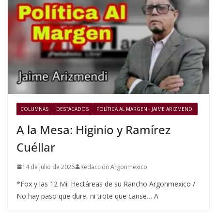
COLUMNAS
DESTACADOS
POLÍTICA AL MARGEN - JAIME ARIZMENDI
A la Mesa: Higinio y Ramírez
Cuéllar
14 de julio de 2026
Redacción Argonmexico
*Fox y las 12 Mil Hectáreas de su Rancho Argonmexico /
No hay paso que dure, ni trote que canse… A