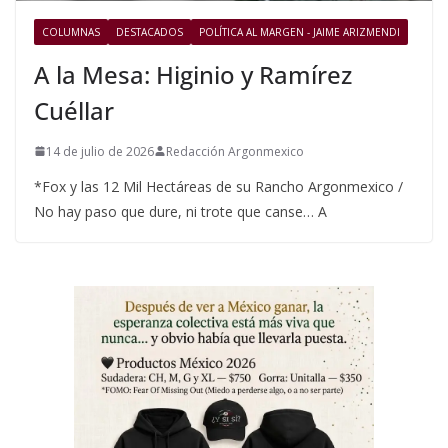
COLUMNAS
DESTACADOS
POLÍTICA AL MARGEN - JAIME ARIZMENDI
A la Mesa: Higinio y Ramírez
Cuéllar
14 de julio de 2026
Redacción Argonmexico
*Fox y las 12 Mil Hectáreas de su Rancho Argonmexico /
No hay paso que dure, ni trote que canse… A