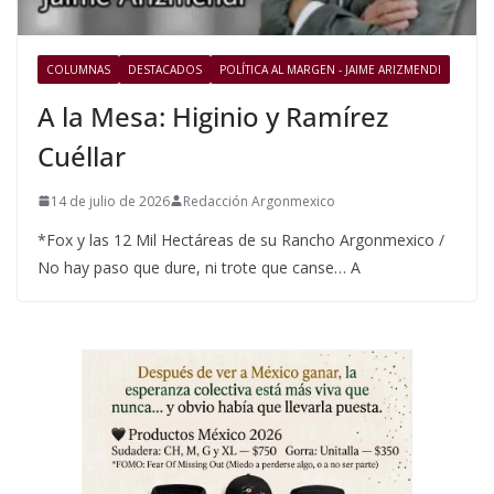
COLUMNAS
DESTACADOS
POLÍTICA AL MARGEN - JAIME ARIZMENDI
A la Mesa: Higinio y Ramírez
Cuéllar
14 de julio de 2026
Redacción Argonmexico
*Fox y las 12 Mil Hectáreas de su Rancho Argonmexico /
No hay paso que dure, ni trote que canse… A