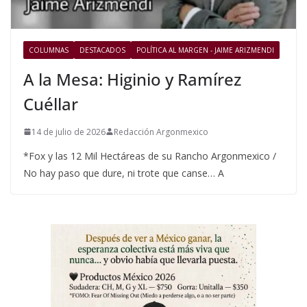
COLUMNAS
DESTACADOS
POLÍTICA AL MARGEN - JAIME ARIZMENDI
A la Mesa: Higinio y Ramírez
Cuéllar
14 de julio de 2026
Redacción Argonmexico
*Fox y las 12 Mil Hectáreas de su Rancho Argonmexico /
No hay paso que dure, ni trote que canse… A