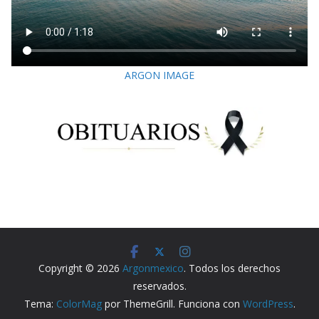
ARGON IMAGE
Copyright © 2026
Argonmexico
. Todos los derechos
reservados.
Tema:
ColorMag
por ThemeGrill. Funciona con
WordPress
.