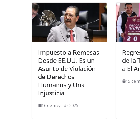
Impuesto a Remesas
Regre
Desde EE.UU. Es un
de la
Asunto de Violación
a El A
de Derechos
15 de 
Humanos y Una
Injusticia
16 de mayo de 2025