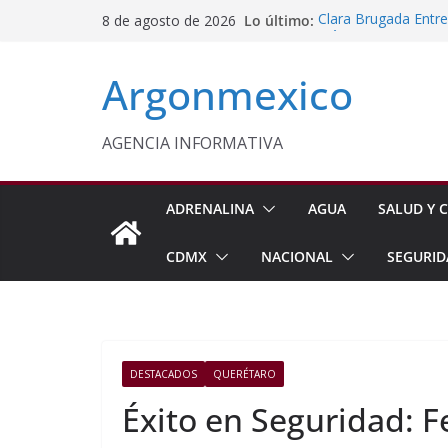
Saltar
Lo último:
Clara Brugada Entr
8 de agosto de 2026
al
y Útiles Escolares
PT Solicita a ASF A
contenido
Argonmexico
Procesan a Ángel Er
Chimalhuacán
Sheinbaum Entrega 
Beneficiarias de Na
AGENCIA INFORMATIVA
Celebra Laura Itzel
y Perú
ADRENALINA
AGUA
SALUD Y C
CDMX
NACIONAL
SEGURID
DESTACADOS
QUERÉTARO
Éxito en Seguridad: 