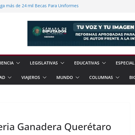
ega más de 24 mil Becas Para Uniformes
uditar Recursos Municipales en Oaxaca
nesto “N” por Robo de Vehículo en
Pensión Mujeres Bienestar a
ucalpan
 Reanudación de Relaciones Entre México
IENCIA
LEGISLATIVAS
EDUCATIVAS
ESPECIAL
AD
VIAJEROS
MUNDO
COLUMNAS
BI
Feria Ganadera Querétaro