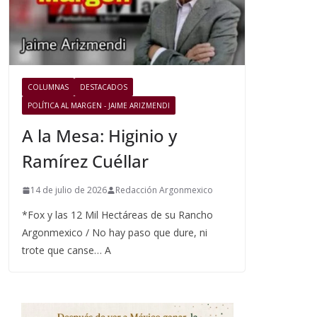
COLUMNAS
DESTACADOS
POLÍTICA AL MARGEN - JAIME ARIZMENDI
A la Mesa: Higinio y
Ramírez Cuéllar
14 de julio de 2026
Redacción Argonmexico
*Fox y las 12 Mil Hectáreas de su Rancho
Argonmexico / No hay paso que dure, ni
trote que canse… A