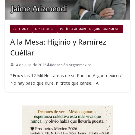
COLUMNAS
DESTACADOS
POLÍTICA AL MARGEN - JAIME ARIZMENDI
A la Mesa: Higinio y Ramírez
Cuéllar
14 de julio de 2026
Redacción Argonmexico
*Fox y las 12 Mil Hectáreas de su Rancho Argonmexico /
No hay paso que dure, ni trote que canse… A