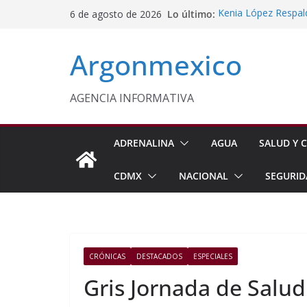
Saltar
Lo último:
Kenia López Respald
6 de agosto de 2026
al
Energética
Evalúa México gas 
contenido
Argonmexico
Energética
Edomex Conmemora D
Indígenas
Conagua Refuerza Se
AGENCIA INFORMATIVA
Hidalgo
Monreal Llama a Ce
Exteriores
ADRENALINA
AGUA
SALUD Y C
CDMX
NACIONAL
SEGURID
CRÓNICAS
DESTACADOS
ESPECIALES
Gris Jornada de Salud