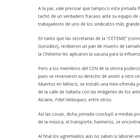
A la par, vale precisar que tampoco esta jornada fu
tachó de un verdadero fracaso ante su equipo de
trabajadores de uno de los sindicatos más grande
En tanto que las secretarias de la “CETEME” (como 
González), recibieron un pan de muerto de tamaño
la Cheteme les aplicaron la vacuna para la influen
Pero a los miembros del CEN de la otrora poderos
pues se reservaron su derecho de asistir a otro ce
Muertos en México, se instaló una mini-ofrenda por
de la calle de Vallarta con las imágenes de los an
Alcaine, Fidel Velásquez, entre otros.
Así las cosas, dicha jornada concluyó a medias po
de la música, el transporte, harineros, se encont
Al final los agremiados aún no saben si laboran en