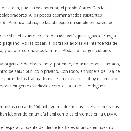
e exitosa, pues la vez anterior, el propio Cortés García la
 colaboradores. A los pocos desmañanados asistentes
s de América Latina, se les obsequió un simple emparedado.
escribía el extinto vocero de Fidel Velásquez, Ignacio Zúñiga
 pequeño. Así las cosas, a los trabajadores de intendencia de
za, y para el coronavirus la marca Abdala de origen cubano.
a organización obrera no y, por ende, no acudieron al llamado,
ntro de salud público o privado. Con todo, en víspera del Día de
 parte de los trabajadores cetemistas en el lobby del edificio
teriores dirigentes sindicales como: “La Güera” Rodríguez
rque los cerca de 600 mil agremiados de las diversas industrias
raban laborando en un día hábil como es el viernes en la CDMX.
 el esperado puente del día de los fieles difuntos en nuestro