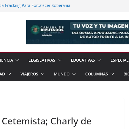
a Fracking Para Fortalecer Soberanía
No Convencional Para Reforzar Soberanía
ía Internacional de los Pueblos
guridad Física en Presas Estratégicas de
rrar Filas con Sheinbaum Ante Presiones
IENCIA
LEGISLATIVAS
EDUCATIVAS
ESPECIAL
AD
VIAJEROS
MUNDO
COLUMNAS
BI
 Cetemista; Charly de