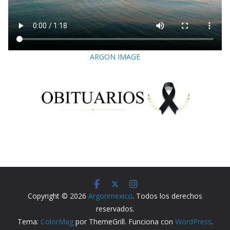
ARGON IMAGE
Copyright © 2026
Argonmexico
. Todos los derechos
reservados.
Tema:
ColorMag
por ThemeGrill. Funciona con
WordPress
.