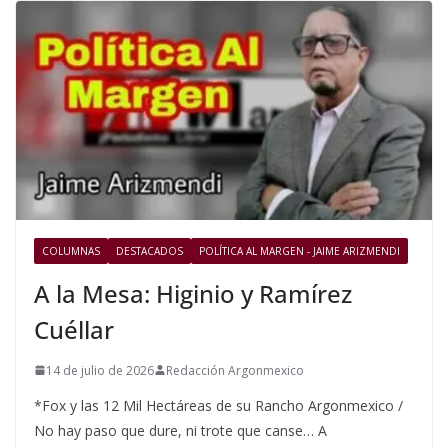
COLUMNAS
DESTACADOS
POLÍTICA AL MARGEN - JAIME ARIZMENDI
A la Mesa: Higinio y Ramírez
Cuéllar
14 de julio de 2026
Redacción Argonmexico
*Fox y las 12 Mil Hectáreas de su Rancho Argonmexico /
No hay paso que dure, ni trote que canse… A