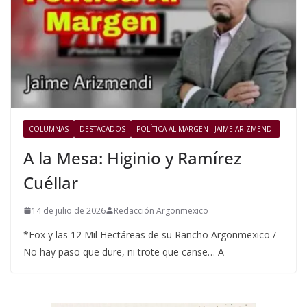
COLUMNAS
DESTACADOS
POLÍTICA AL MARGEN - JAIME ARIZMENDI
A la Mesa: Higinio y Ramírez
Cuéllar
14 de julio de 2026
Redacción Argonmexico
*Fox y las 12 Mil Hectáreas de su Rancho Argonmexico /
No hay paso que dure, ni trote que canse… A