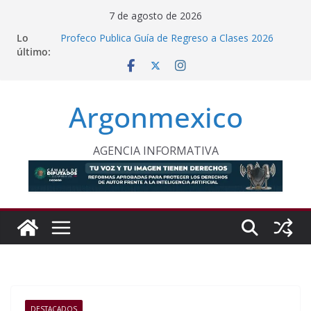
Saltar
7 de agosto de 2026
al
Lo
Profeco Publica Guía de Regreso a Clases 2026
contenido
último:
Inflación Baja a 3.12% en Julio, Reporta Sheinbaum
Gabinete de Seguridad Reporta Detenciones y
Aseguramientos en 15 Estados
Protegen con Pararrayos el Templo de La
Argonmexico
Magdalena Panoaya en Texcoco
México y Perú Restablecen Relaciones
Diplomáticas
AGENCIA INFORMATIVA
DESTACADOS