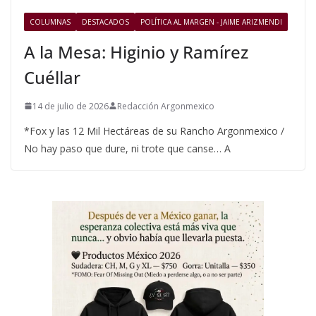
COLUMNAS
DESTACADOS
POLÍTICA AL MARGEN - JAIME ARIZMENDI
A la Mesa: Higinio y Ramírez
Cuéllar
14 de julio de 2026
Redacción Argonmexico
*Fox y las 12 Mil Hectáreas de su Rancho Argonmexico /
No hay paso que dure, ni trote que canse… A