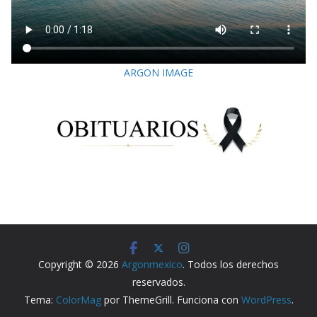
ARGON IMAGE
Copyright © 2026
Argonmexico
. Todos los derechos
reservados.
Tema:
ColorMag
por ThemeGrill. Funciona con
WordPress
.