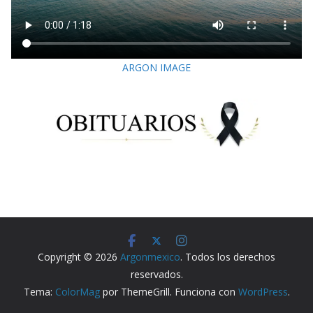
ARGON IMAGE
Copyright © 2026
Argonmexico
. Todos los derechos
reservados.
Tema:
ColorMag
por ThemeGrill. Funciona con
WordPress
.