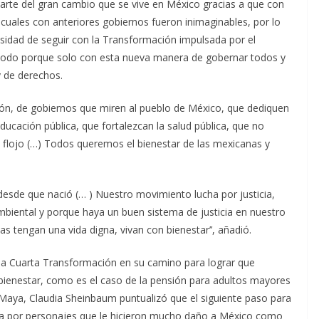
parte del gran cambio que se vive en México gracias a que con
s cuales con anteriores gobiernos fueron inimaginables, por lo
esidad de seguir con la Transformación impulsada por el
todo porque solo con esta nueva manera de gobernar todos y
y de derechos.
ón, de gobiernos que miren al pueblo de México, que dediquen
ducación pública, que fortalezcan la salud pública, que no
 flojo (…) Todos queremos el bienestar de las mexicanas y
esde que nació (… ) Nuestro movimiento lucha por justicia,
ambiental y porque haya un buen sistema de justicia en nuestro
s tengan una vida digna, vivan con bienestar’’, añadió.
 la Cuarta Transformación en su camino para lograr que
bienestar, como es el caso de la pensión para adultos mayores
 Maya, Claudia Sheinbaum puntualizó que el siguiente paso para
rada por personajes que le hicieron mucho daño a México como