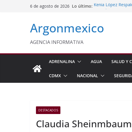
Saltar
Lo último:
Kenia López Respald
6 de agosto de 2026
al
Energética
Evalúa México gas 
contenido
Argonmexico
Energética
Edomex Conmemora D
Indígenas
Conagua Refuerza Se
AGENCIA INFORMATIVA
Hidalgo
Monreal Llama a Ce
Exteriores
ADRENALINA
AGUA
SALUD Y C
CDMX
NACIONAL
SEGURID
DESTACADOS
Claudia Sheinmbaum 