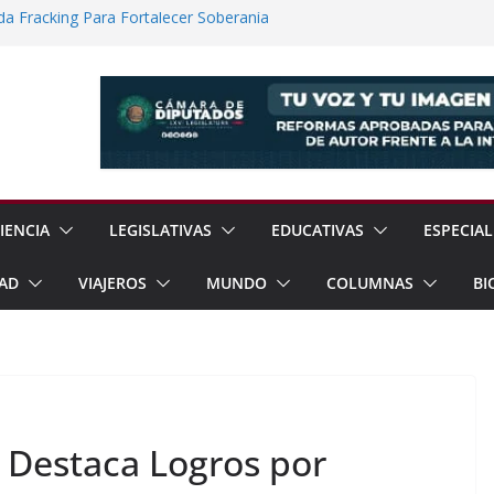
a Fracking Para Fortalecer Soberanía
No Convencional Para Reforzar Soberanía
ía Internacional de los Pueblos
guridad Física en Presas Estratégicas de
rrar Filas con Sheinbaum Ante Presiones
IENCIA
LEGISLATIVAS
EDUCATIVAS
ESPECIAL
AD
VIAJEROS
MUNDO
COLUMNAS
BI
Destaca Logros por