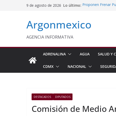
Saltar
Lo último:
Proponen Frenar Pub
9 de agosto de 2026
al
Delfina Gómez Con
Domingo
contenido
Argonmexico
Café Mexiquense Co
Exportación
Sheinbaum y Delfin
Texcoco
AGENCIA INFORMATIVA
Nazario Gutiérrez,
Nuevo CBTA en Te
ADRENALINA
AGUA
SALUD Y C
CDMX
NACIONAL
SEGURID
DESTACADOS
DIPUTADOS
Comisión de Medio Am