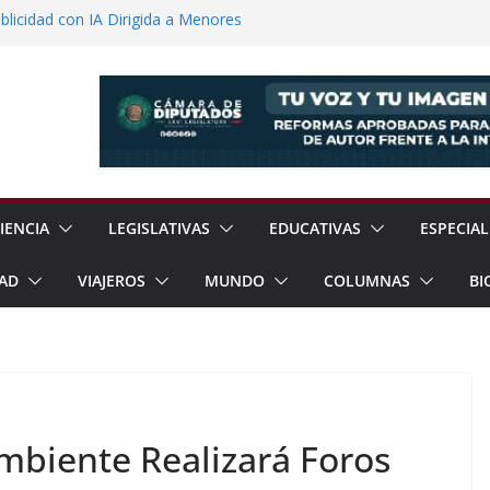
licidad con IA Dirigida a Menores
voca a Reforestar Temoaya Este
nquista Mercado Chino con Acuerdo de
a Gómez Refuerzan Oferta Educativa en
 Sheinbaum y Delfina Gómez Inauguran
xcoco
IENCIA
LEGISLATIVAS
EDUCATIVAS
ESPECIAL
AD
VIAJEROS
MUNDO
COLUMNAS
BI
biente Realizará Foros