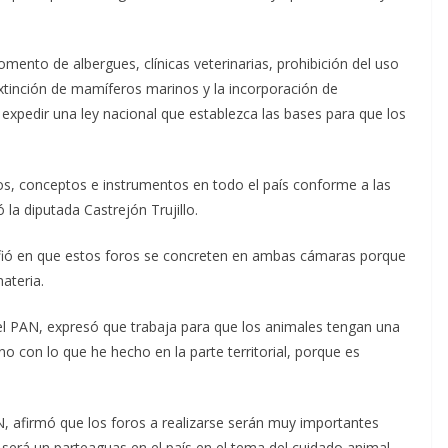
nto de albergues, clínicas veterinarias, prohibición del uso
xtinción de mamíferos marinos y la incorporación de
expedir una ley nacional que establezca las bases para que los
ipios, conceptos e instrumentos en todo el país conforme a las
la diputada Castrejón Trujillo.
ió en que estos foros se concreten en ambas cámaras porque
materia.
del PAN, expresó que trabaja para que los animales tengan una
no con lo que he hecho en la parte territorial, porque es
, afirmó que los foros a realizarse serán muy importantes
 será un parteaguas en el país en el tema del cuidado animal
.