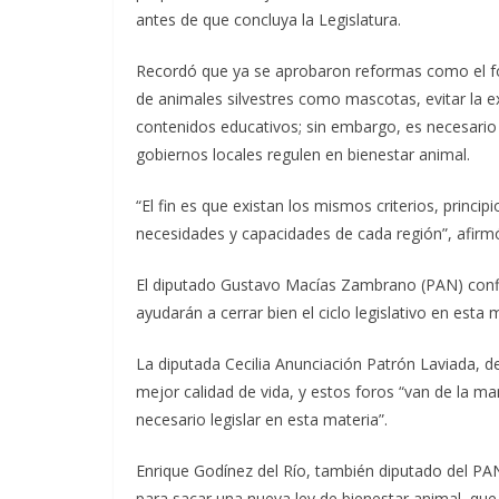
antes de que concluya la Legislatura.
Recordó que ya se aprobaron reformas como el fome
de animales silvestres como mascotas, evitar la e
contenidos educativos; sin embargo, es necesario 
gobiernos locales regulen en bienestar animal.
“El fin es que existan los mismos criterios, princ
necesidades y capacidades de cada región”, afirmó 
El diputado Gustavo Macías Zambrano (PAN) conf
ayudarán a cerrar bien el ciclo legislativo en esta 
La diputada Cecilia Anunciación Patrón Laviada, 
mejor calidad de vida, y estos foros “van de la ma
necesario legislar en esta materia”.
Enrique Godínez del Río, también diputado del PAN
para sacar una nueva ley de bienestar animal, que