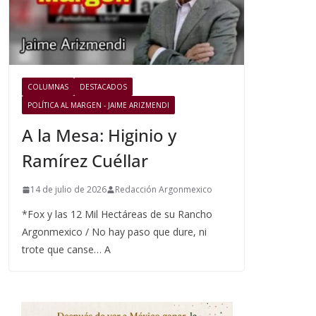
COLUMNAS
DESTACADOS
POLÍTICA AL MARGEN - JAIME ARIZMENDI
A la Mesa: Higinio y
Ramírez Cuéllar
14 de julio de 2026
Redacción Argonmexico
*Fox y las 12 Mil Hectáreas de su Rancho
Argonmexico / No hay paso que dure, ni
trote que canse… A